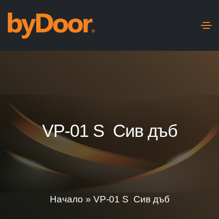
VP-01 S Сив дъб
Начало
»
VP-01 S Сив дъб