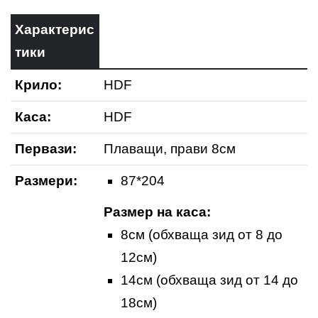
Характерис
тики
Крило:
HDF
Каса:
HDF
Первази:
Плаващи, прави 8см
Размери:
87*204
Размер на каса:
8см (обхваща зид от 8 до
12см)
14см (обхваща зид от 14 до
18см)