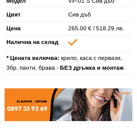
Модел
VP-01 S Сив дъб
Цвят
Сив дъб
Цена
265.00 € / 518.29 лв.
Налична на склад
* Цената включва:
крило, каса с первази,
3бр. панти, брава -
БЕЗ дръжка и монтаж