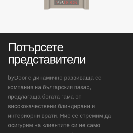
Потърсете
представители
byDoor е динамично развиваща се
компания на българския пазар,
предлагаща богата гама от
висококачествени блиндирани и
интериорни врати. Ние се стремим да
осигурим на клиентите си не само