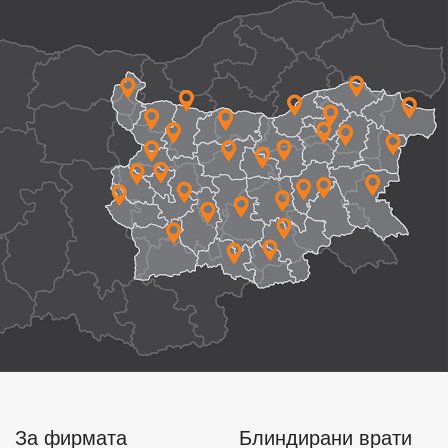
За фирмата
Блиндирани врати