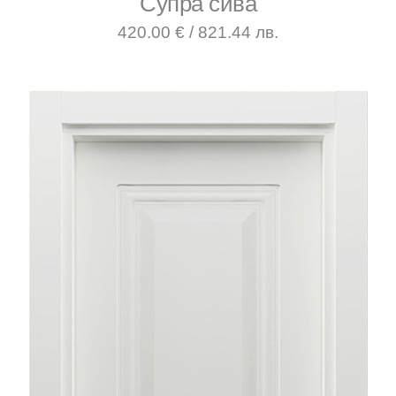
Супра сива
420.00 € / 821.44 лв.