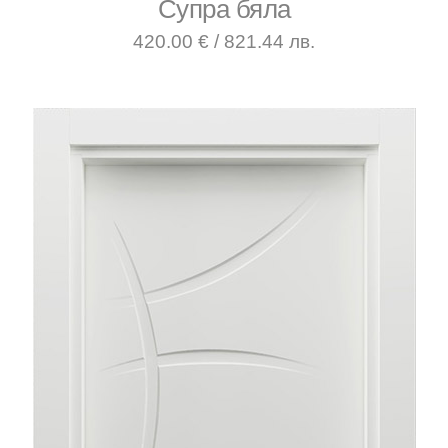
Супра бяла
420.00 € / 821.44 лв.