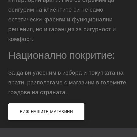
осигурим на клиентите си не само
естетически красиви и функционални
решения, но и гаранция за сигурност и
комфорт.
Национално покритие:
За да ви улесним в избора и покупката на
врати, разполагаме с магазини в големите
градове на страната.
ВИЖ НАШИТЕ МАГАЗИНИ