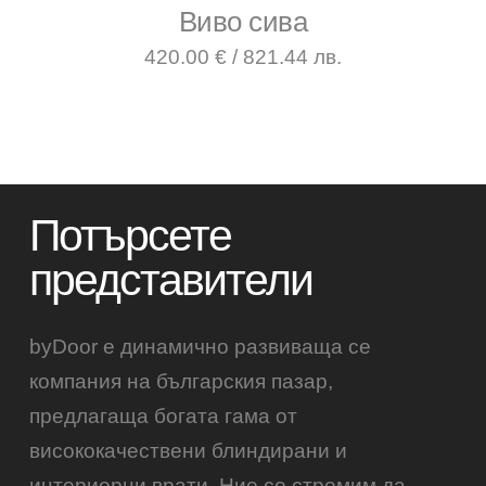
Виво сива
420.00 € / 821.44 лв.
Потърсете
представители
byDoor е динамично развиваща се
компания на българския пазар,
предлагаща богата гама от
висококачествени блиндирани и
интериорни врати. Ние се стремим да