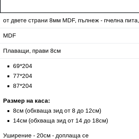
от двете страни 8мм MDF, пълнеж - пчелна пита,
MDF
Плаващи, прави 8см
69*204
77*204
87*204
Размер на каса:
8см (обхваща зид от 8 до 12см)
14см (обхваща зид от 14 до 18см)
Уширение - 20см - доплаща се