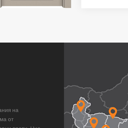
ания на
ма от