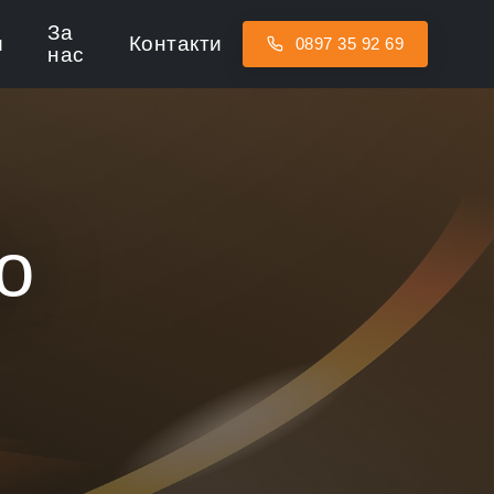
За
и
Контакти
0897 35 92 69
нас
о