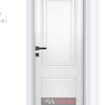
о
 € /