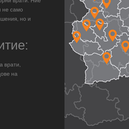
орни врати. Ние
и не само
шения, но и
итие:
а врати,
дове на