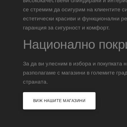
висококачествени блиндирани и интери
се стремим да осигурим на клиентите с
естетически красиви и функционални ре
гаранция за сигурност и комфорт.
Национално покр
За да ви улесним в избора и покупката н
разполагаме с магазини в големите гра
страната.
ВИЖ НАШИТЕ МАГАЗИНИ