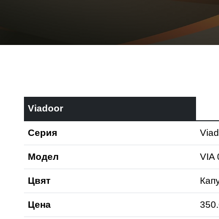
Viadoor
Серия
Viad
Модел
VIA
Цвят
Кап
Цена
350.