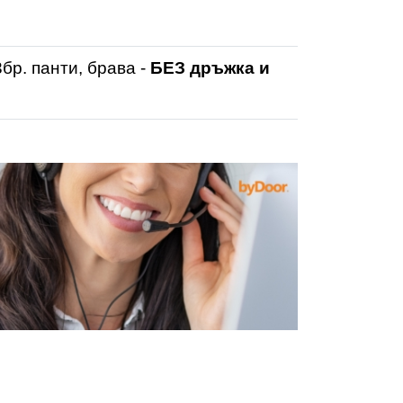
3бр. панти, брава -
БЕЗ дръжка и