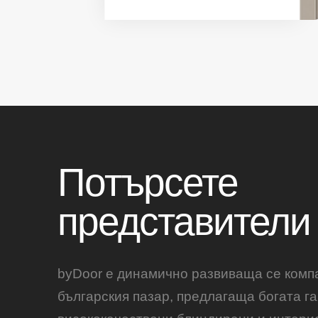
Потърсете
представители
byDoor е динамично развиваща се комп
българския пазар, предлагаща богата га