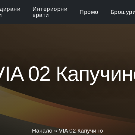
дирани
Интериорни
Промо
Брошур
и
врати
VIA 02 Капучин
Начало
»
VIA 02 Капучино