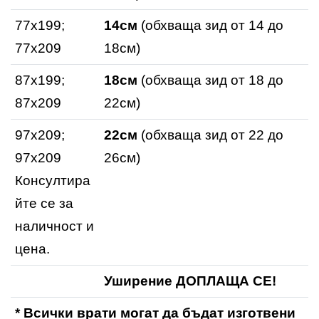
77x199;
14см
(обхваща зид от 14 до
77х209
18см)
87x199;
18см
(обхваща зид от 18 до
87х209
22см)
97x209;
22см
(обхваща зид от 22 до
97х209
26см)
Консултира
йте се за
наличност и
цена.
Уширение ДОПЛАЩА СЕ!
* Всички врати могат да бъдат изготвени