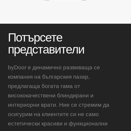
Потърсете
представители
byDoor е динамично развиваща се
компания на българския пазар,
предлагаща богата гама от
висококачествени блиндирани и
интериорни врати. Ние се стремим да
осигурим на клиентите си не само
естетически красиви и функционални