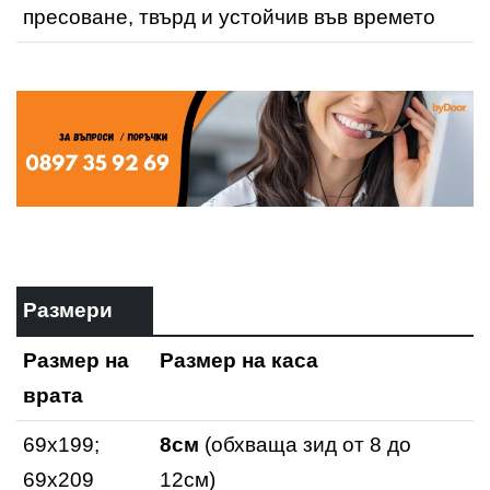
пресоване, твърд и устойчив във времето
Размери
Размер на
Размер на каса
врата
69x199;
8см
(обхваща зид от 8 до
69х209
12см)