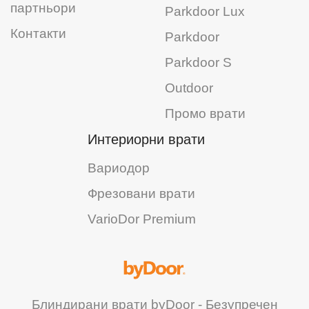
партньори
Parkdoor Lux
Контакти
Parkdoor
Parkdoor S
Outdoor
Промо врати
Интериорни врати
Вариодор
Фрезовани врати
VarioDor Premium
Блиндирани врати byDoor - Безупречен