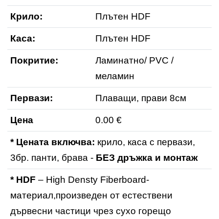
Крило:
Плътен HDF
Каса:
Плътен HDF
Покритие:
Ламинатно/ PVC /
меламин
Первази:
Плаващи, прави 8см
Цена
0.00 €
* Цената включва:
крило, каса с первази,
3бр. панти, брава -
БЕЗ дръжка и монтаж
* HDF
– High Densty Fiberboard-
материал,произведен от естествени
дървесни частици чрез сухо горещо