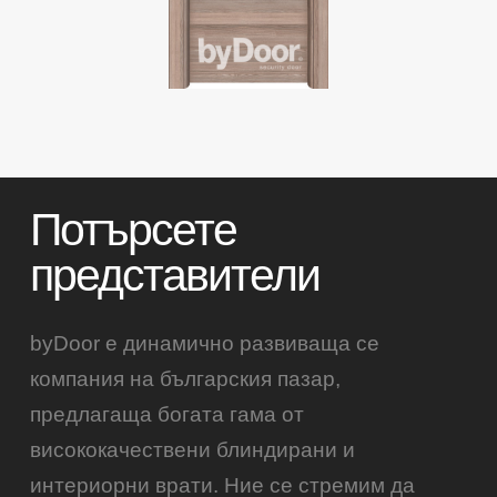
Потърсете
представители
byDoor е динамично развиваща се
компания на българския пазар,
предлагаща богата гама от
висококачествени блиндирани и
интериорни врати. Ние се стремим да