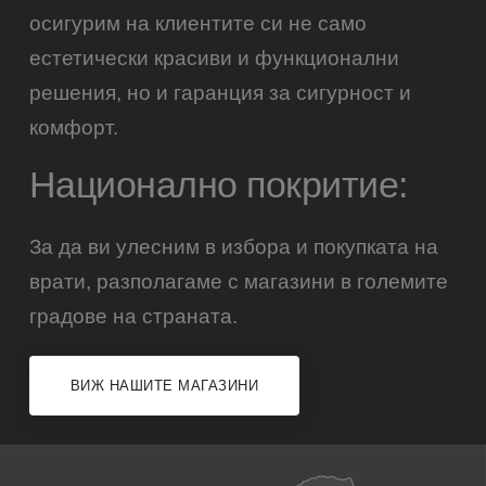
осигурим на клиентите си не само
естетически красиви и функционални
решения, но и гаранция за сигурност и
комфорт.
Национално покритие:
За да ви улесним в избора и покупката на
врати, разполагаме с магазини в големите
градове на страната.
ВИЖ НАШИТЕ МАГАЗИНИ