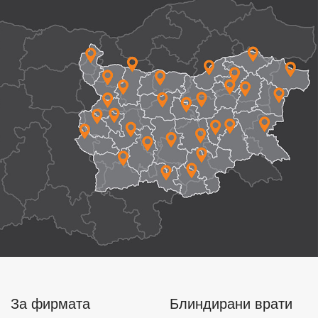
За фирмата
Блиндирани врати