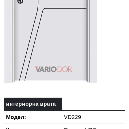
интериорна врата
Модел:
VD229