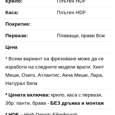
Крило:
Плътен HDF
Каса:
Плътен HDF
Покритие:
Первази:
Плаващи, прави 8см
Цена
* Всеки вариант на фрезоване може да се
изработи на следните модели врати: Хинт
Меше, Озиго, Атлантис, Акча Меше, Лара,
Натурал бяла
* Цената включва:
крило, каса с первази,
3бр. панти, брава -
БЕЗ дръжка и монтаж
* HDF
– High Densty Fiberboard-