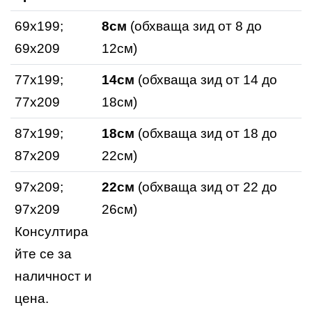
69x199;
8см
(обхваща зид от 8 до
69х209
12см)
77x199;
14см
(обхваща зид от 14 до
77х209
18см)
87x199;
18см
(обхваща зид от 18 до
87х209
22см)
97x209;
22см
(обхваща зид от 22 до
97х209
26см)
Консултира
йте се за
наличност и
цена.