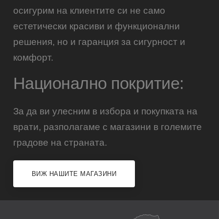
осигурим на клиентите си не само
естетически красиви и функционални
решения, но и гаранция за сигурност и
комфорт.
Национално покритие:
За да ви улесним в избора и покупката на
врати, разполагаме с магазини в големите
градове на страната.
ВИЖ НАШИТЕ МАГАЗИНИ