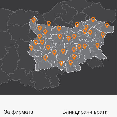
За фирмата
Блиндирани врати