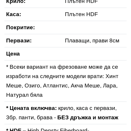
Крило:
Плътен HDF
Каса:
Плътен HDF
Покритие:
Первази:
Плаващи, прави 8см
Цена
* Всеки вариант на фрезоване може да се
изработи на следните модели врати: Хинт
Меше, Озиго, Атлантис, Акча Меше, Лара,
Натурал бяла
* Цената включва:
крило, каса с первази,
3бр. панти, брава -
БЕЗ дръжка и монтаж
* HDF
– High Densty Fiberboard-