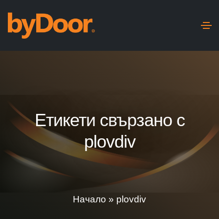
Етикети свързано с
plovdiv
Начало
»
plovdiv