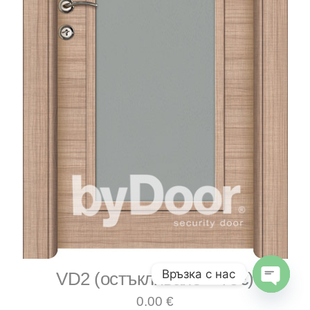
Връзка с нас
VD2 (остъкляване + 75€)
0.00 €
Open 