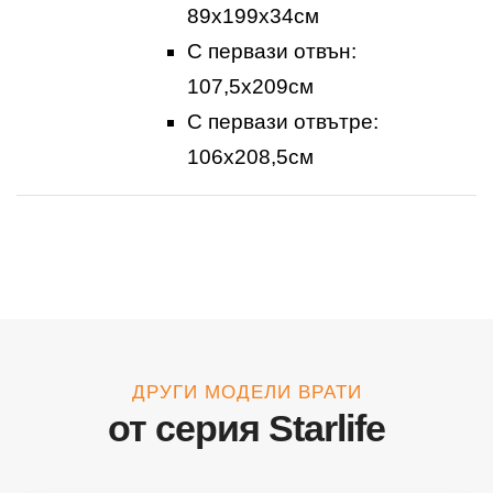
89х199х34см
С первази отвън:
107,5x209см
С первази отвътре:
106x208,5см
ДРУГИ МОДЕЛИ ВРАТИ
от серия Starlife