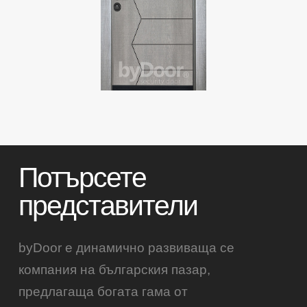
Потърсете
представители
byDoor е динамично развиваща се
компания на българския пазар,
предлагаща богата гама от