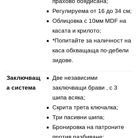
прахово боядисана;
Регулируема от 16 до 34 см;
Облицовка с 10мм MDF на
касата и крилото;
*Попитайте за наличност на
каса обхващаща по-дебели
зидове.
Заключващ
Две независими
а система
заключващи брави , с 3
шипа всяка;
Скрита трета ключалка;
Три пасивни шипа;
Бронировка на патроните
против разбиване;