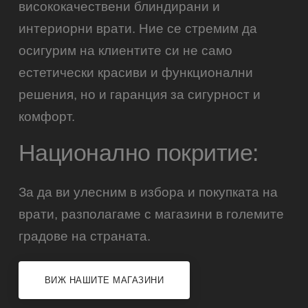
висококачествени блиндирани и
интериорни врати. Ние се стремим да
осигурим на клиентите си не само
естетически красиви и функционални
решения, но и гаранция за сигурност и
комфорт.
Национално покритие:
За да ви улесним в избора и покупката на
врати, разполагаме с магазини в големите
градове на страната.
ВИЖ НАШИТЕ МАГАЗИНИ