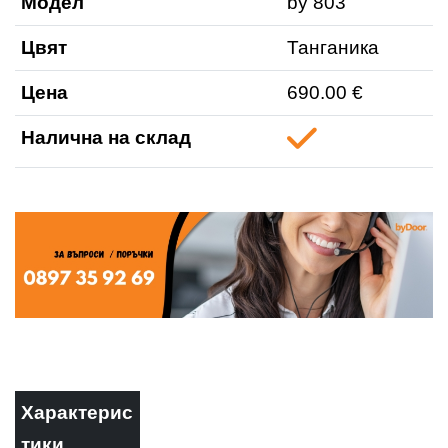
Модел
by 803
Цвят
Танганика
Цена
690.00 €
Налична на склад
Характерис
тики