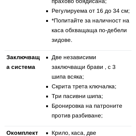
прахово боядисана;
Регулируема от 16 до 34 см;
*Попитайте за наличност на
каса обхващаща по-дебели
зидове.
Заключващ
Две независими
а система
заключващи брави , с 3
шипа всяка;
Скрита трета ключалка;
Три пасивни шипа;
Бронировка на патроните
против разбиване;
Окомплект
Крило, каса, две