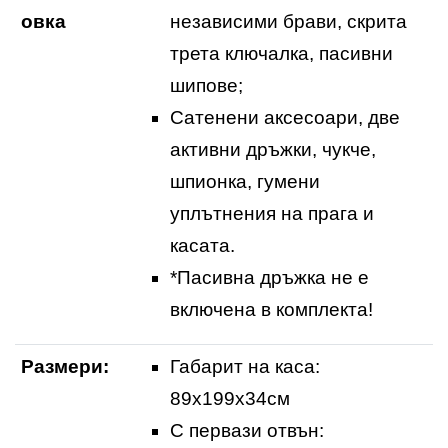
овка
независими брави, скрита
трета ключалка, пасивни
шипове;
Сатенени аксесоари, две
активни дръжки, чукче,
шпионка, гумени
уплътнения на прага и
касата.
*Пасивна дръжка не е
включена в комплекта!
Размери:
Габарит на каса:
89х199х34см
С первази отвън: