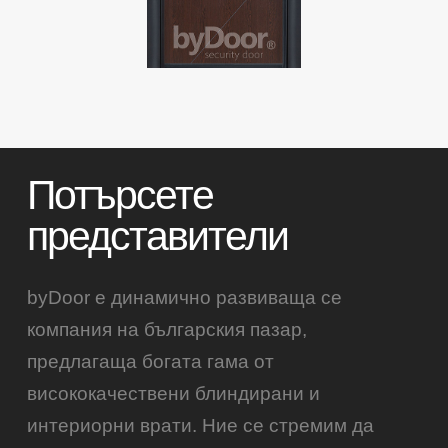
Потърсете
представители
byDoor е динамично развиваща се
компания на българския пазар,
предлагаща богата гама от
висококачествени блиндирани и
интериорни врати. Ние се стремим да