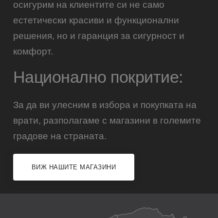
осигурим на клиентите си не само
естетически красиви и функционални
решения, но и гаранция за сигурност и
комфорт.
Национално покритие:
За да ви улесним в избора и покупката на
врати, разполагаме с магазини в големите
градове на страната.
ВИЖ НАШИТЕ МАГАЗИНИ