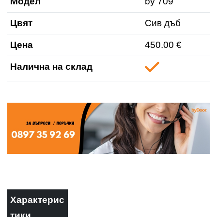
Модел
by 709
Цвят
Сив дъб
Цена
450.00 €
Налична на склад
Характерис
тики