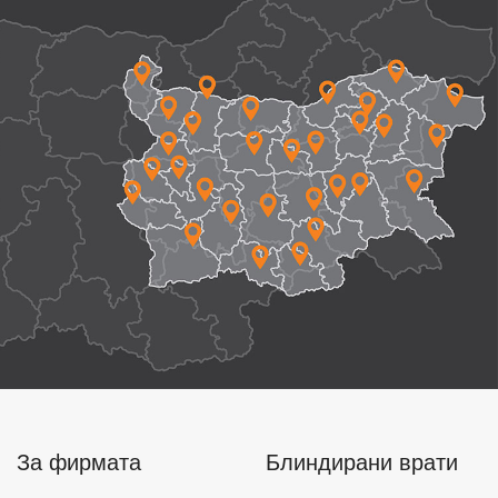
За фирмата
Блиндирани врати